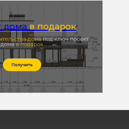
т дома
в подарок
ительства дома
под ключ проект
дома
в подарок
Получить