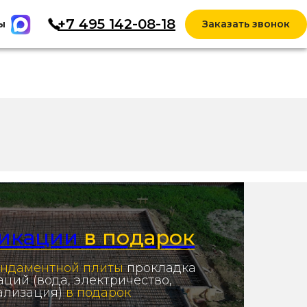
+7 495 142-08-18
ы
Заказать звонок
икации
в подарок
ндаментной плиты
прокладка
ций (вода, электричество,
ализация)
в подарок