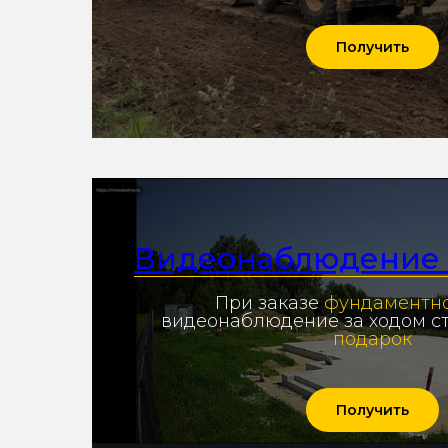
Получить
Видеонаблюдение
При заказе
фундаментн
видеонаблюдение за ходом с
подарок
Получить