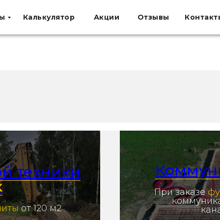
ы
Калькулятор
Акции
Отзывы
Контакт
Коммун
ой техники
к
При заказе
фу
коммуника
литы
от 120 м2
кан