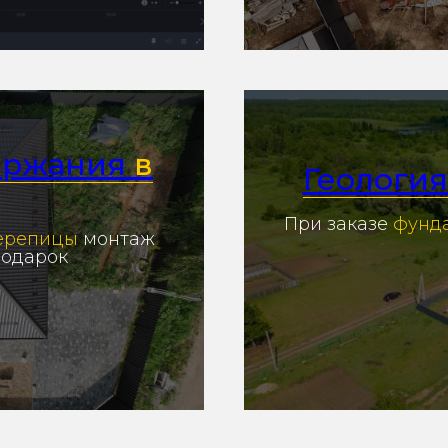
ержания
в
Геология
При заказе
фунд
черепицы
монтаж
подарок