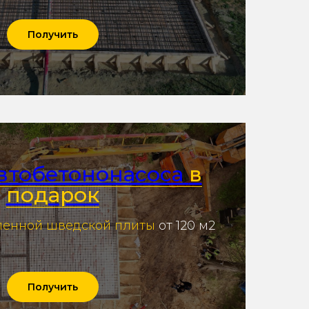
Получить
автобетононасоса
в
подарок
ленной шведской плиты
от 120 м2
Получить