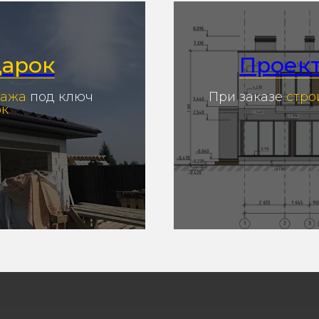
дарок
Проек
ража
под ключ
При заказе
стро
ок