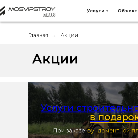
Услуги
Объект
Главная
Акции
→
Акции
Услуги строительн
в подаро
При заказе
фундаментной п