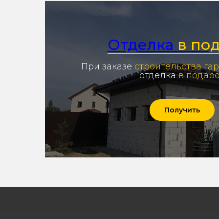
Отделка
в по
При заказе
строительства га
отделка
в подар
Получить