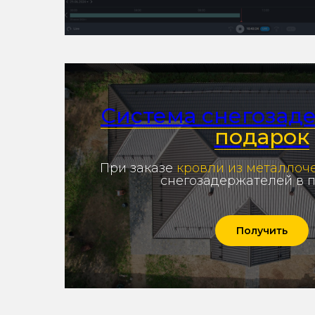
Система снегозад
подарок
При заказе
кровли из металло
снегозадержателей в 
Получить