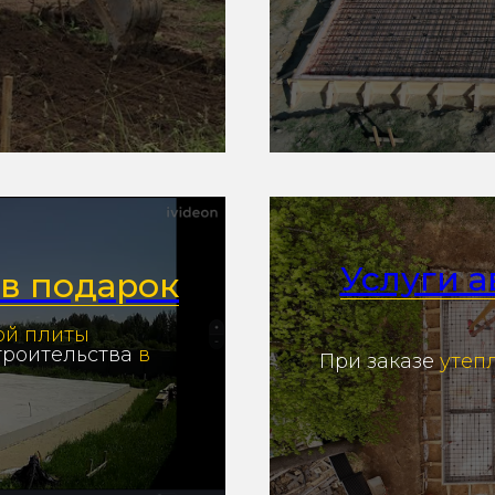
Услуги 
в подарок
ой плиты
троительства
в
При заказе
утеп