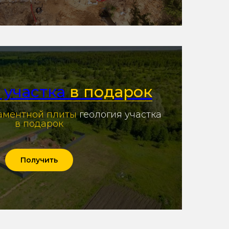
 участка
в подарок
аментной плиты
геология участка
в подарок
Получить