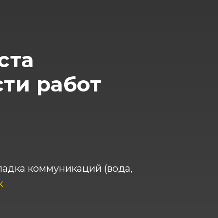
ста
сти работ
адка коммуникаций (вода,
к