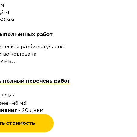
 м
,2 м
50 мм
выполненных работ
ическая разбивка участка
ство котлована
мы. . .
ь полный перечень работ
173 м2
она
- 46 м3
лнения
- 20 дней
ть стоимость