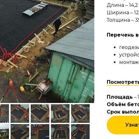
Длина – 14,2
Ширина – 12
Толщина – 3
Перечень 
геодез
устрой
монтаж я
Посмотрет
Площадь
– 
Объём бет
Срок выпо
Узна